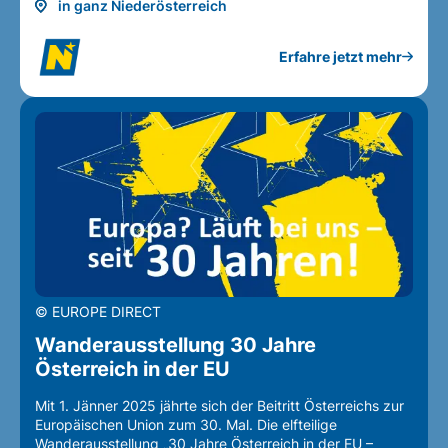
in ganz Niederösterreich
Erfahre jetzt mehr
© EUROPE DIRECT
Wanderausstellung 30 Jahre
Österreich in der EU
Mit 1. Jänner 2025 jährte sich der Beitritt Österreichs zur
Europäischen Union zum 30. Mal. Die elfteilige
Wanderausstellung „30 Jahre Österreich in der EU –