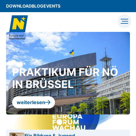
DOWNLOAD
BLOG
EVENTS
PRAKTIKUM FÜR NÖ
IN BRÜSSEL
weiterlesen
© NLK
Für Bildung & Jugend