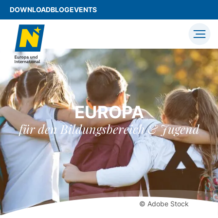
DOWNLOAD
BLOG
EVENTS
EUROPA
für den Bildungsbereich & Jugend
© Adobe Stock