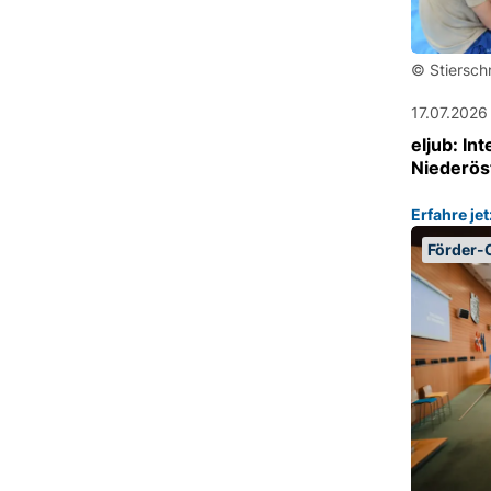
© Stiersch
17.07.2026
eljub: I
Niederös
Erfahre je
Förder-C