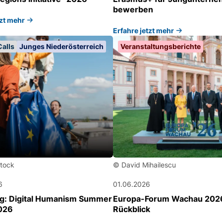
bewerben
tzt mehr
Erfahre jetzt mehr
alls
Junges Niederösterreich
Veranstaltungsberichte
tock
© David Mihailescu
6
01.06.2026
g: Digital Humanism Summer
Europa-Forum Wachau 2026
026
Rückblick