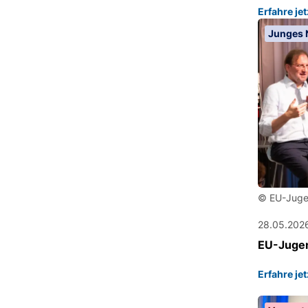
Erfahre je
Junges 
© EU-Juge
28.05.202
EU-Jugen
Erfahre je