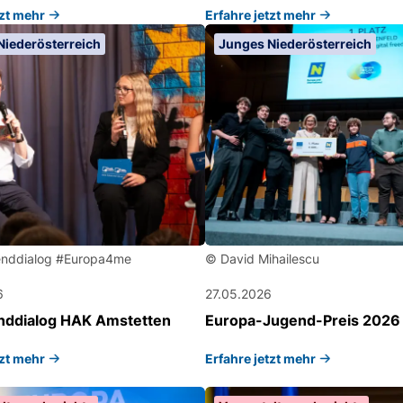
tzt mehr
Erfahre jetzt mehr
Niederösterreich
Junges Niederösterreich
nddialog #Europa4me
© David Mihailescu
6
27.05.2026
ddialog HAK Amstetten
Europa-Jugend-Preis 2026
tzt mehr
Erfahre jetzt mehr