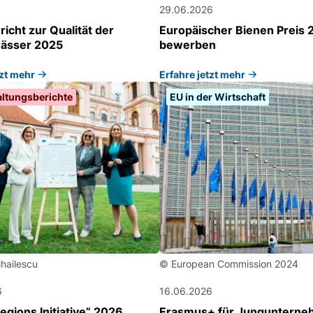
29.06.2026
icht zur Qualität der
Europäischer Bienen Preis 2
ässer 2025
bewerben
tzt mehr
Erfahre jetzt mehr
altungsberichte
EU in der Wirtschaft
hailescu
© European Commission 2024
6
16.06.2026
gions Initiative” 2026
Erasmus+ für Jungunterneh