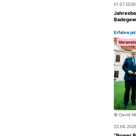
01.07.2026
Jahresber
Badegew
Erfahre je
Veranst
© David Mi
22.06.202
“Power Re