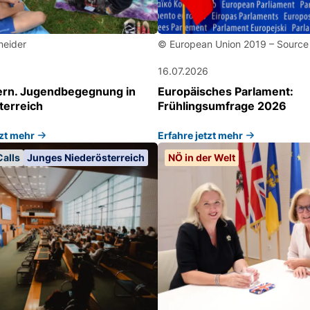
neider
© European Union 2019 – Source
16.07.2026
ntern. Jugendbegegnung in
Europäisches Parlament:
terreich
Frühlingsumfrage 2026
tzt mehr
Erfahre jetzt mehr
alls
Junges Niederösterreich
NÖ in der Welt