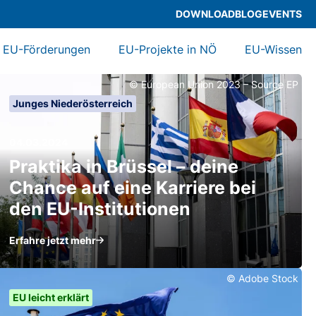
DOWNLOAD
BLOG
EVENTS
EU-Förderungen
EU-Projekte in NÖ
EU-Wissen
© European Union 2023 – Source EP
Junges Niederösterreich
04.03.2024
Praktika in Brüssel – deine
Chance auf eine Karriere bei
den EU-Institutionen
Erfahre jetzt mehr
© Adobe Stock
EU leicht erklärt