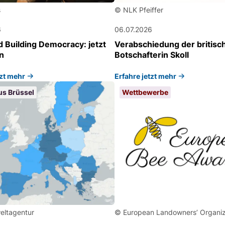
s
© NLK Pfeiffer
6
06.07.2026
d Building Democracy: jetzt
Verabschiedung der britisc
n
Botschafterin Skoll
tzt mehr
Erfahre jetzt mehr
us Brüssel
Wettbewerbe
ltagentur
© European Landowners’ Organiz