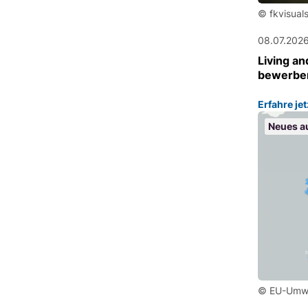
© fkvisual
08.07.202
Living an
bewerbe
Erfahre je
Neues a
© EU-Umwe