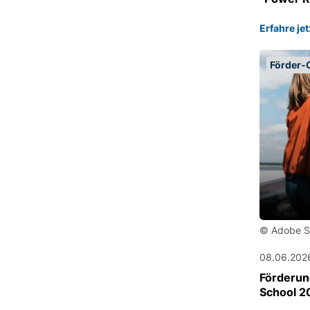
Erfahre je
Förder-C
© Adobe S
08.06.202
Förderun
School 2