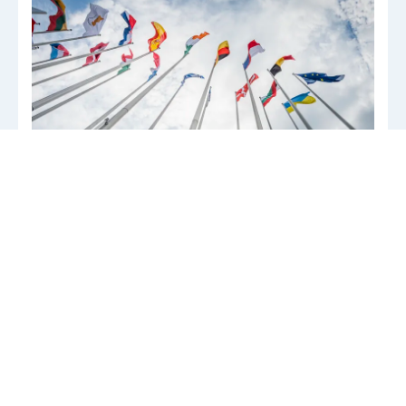
8th Annual EC-EIB-ESM Capital Markets
Seminar
30.09.2026 – 01.10.2026
Luxembourg
The European Investment Bank (EIB) invites you to the
8th edition of the Capital Markets Seminar, a two-day
event organised in cooperation with the European
Commission and the European Stability Mechanism. The
seminar will be held in person in Luxembourg, offering