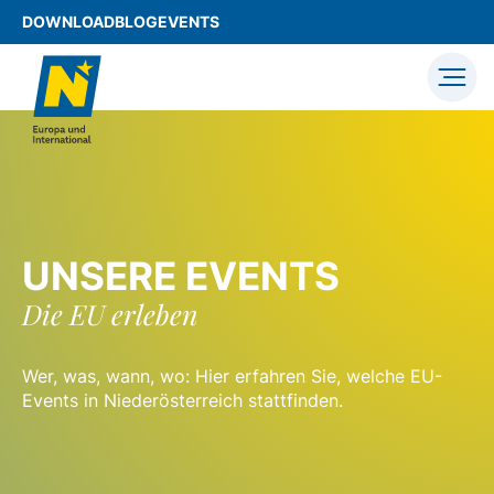
DOWNLOAD
BLOG
EVENTS
UNSERE EVENTS
Die EU erleben
Wer, was, wann, wo: Hier erfahren Sie, welche EU-
Events in Niederösterreich stattfinden.