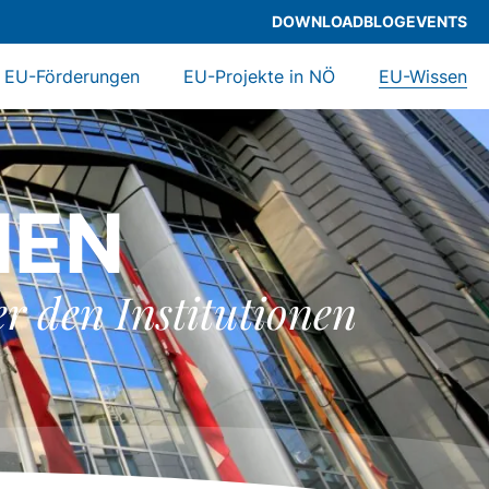
DOWNLOAD
BLOG
EVENTS
EU-Förderungen
EU-Projekte in NÖ
EU-Wissen
NEN
er den Institutionen