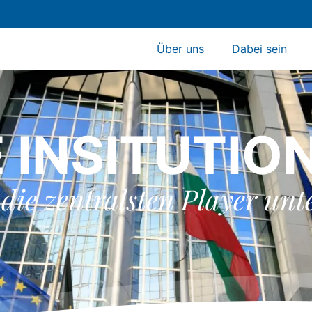
Über uns
Dabei sein
E INSITUTIO
die zentralsten Player unt