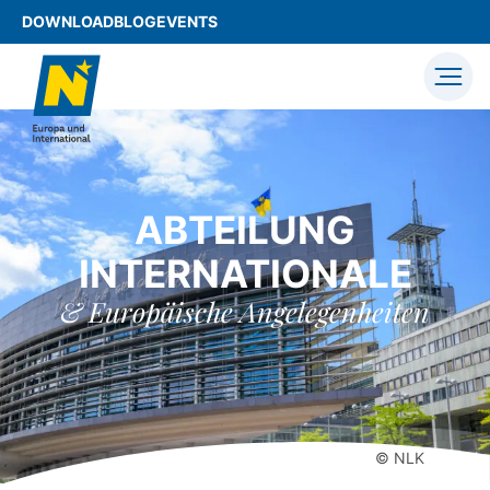
DOWNLOAD
BLOG
EVENTS
ABTEILUNG
INTERNATIONALE
& Europäische Angelegenheiten
© NLK