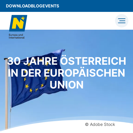
DOWNLOAD
BLOG
EVENTS
30 JAHRE ÖSTERREICH
IN DER EUROPÄISCHEN
UNION
© Adobe Stock