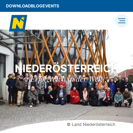
DOWNLOAD
BLOG
EVENTS
NIEDERÖSTERREICH
Erfolgreich in der Welt
© Land Niederösterreich